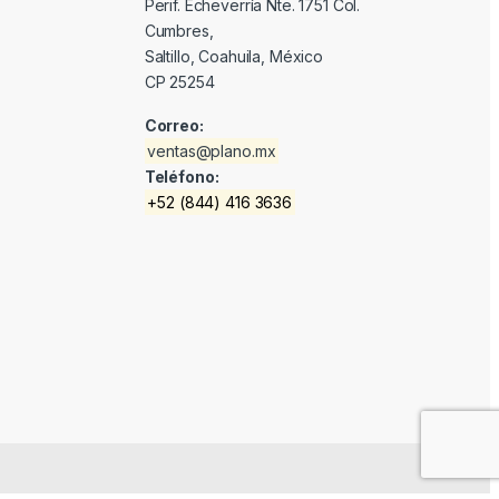
Perif. Echeverría Nte. 1751 Col.
Cumbres,
Saltillo, Coahuila, México
CP 25254
Correo:
ventas@plano.mx
Teléfono:
+52 (844) 416 3636