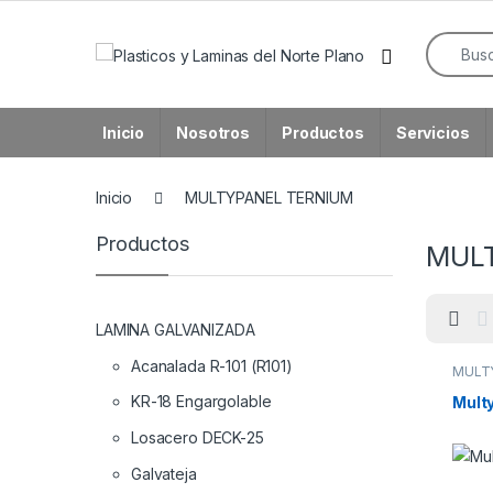
Skip to navigation
Skip to content
Search f
Open
Inicio
Nosotros
Productos
Servicios
Inicio
MULTYPANEL TERNIUM
Productos
MUL
LAMINA GALVANIZADA
Acanalada R-101 (R101)
MULT
KR-18 Engargolable
Mult
Losacero DECK-25
Galvateja