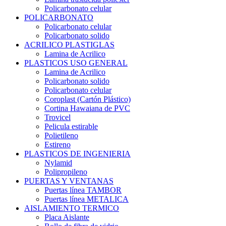
Policarbonato celular
POLICARBONATO
Policarbonato celular
Policarbonato solido
ACRILICO PLASTIGLAS
Lamina de Acrilico
PLASTICOS USO GENERAL
Lamina de Acrilico
Policarbonato solido
Policarbonato celular
Coroplast (Cartón Plástico)
Cortina Hawaiana de PVC
Trovicel
Pelicula estirable
Polietileno
Estireno
PLASTICOS DE INGENIERIA
Nylamid
Polipropileno
PUERTAS Y VENTANAS
Puertas línea TAMBOR
Puertas línea METALICA
AISLAMIENTO TERMICO
Placa Aislante