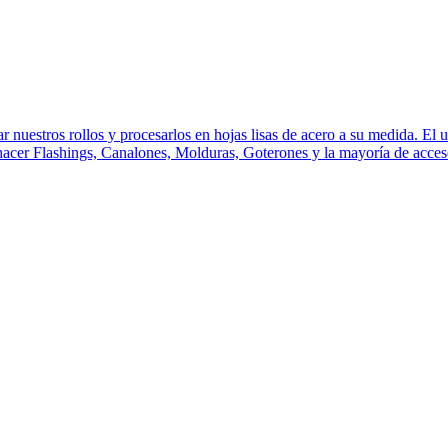
r nuestros rollos y procesarlos en hojas lisas de acero a su medida. El 
 hacer Flashings, Canalones, Molduras, Goterones y la mayoría de acces