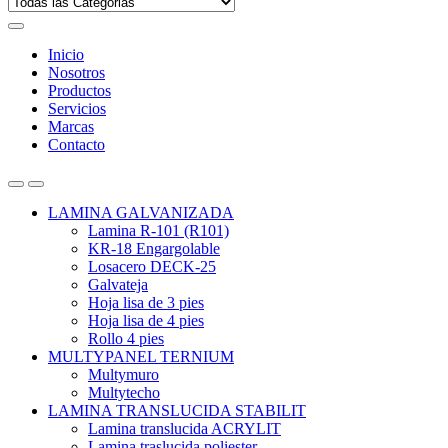
Inicio
Nosotros
Productos
Servicios
Marcas
Contacto
Open
Close
LAMINA GALVANIZADA
Lamina R-101 (R101)
KR-18 Engargolable
Losacero DECK-25
Galvateja
Hoja lisa de 3 pies
Hoja lisa de 4 pies
Rollo 4 pies
MULTYPANEL TERNIUM
Multymuro
Multytecho
LAMINA TRANSLUCIDA STABILIT
Lamina translucida ACRYLIT
Lamina traslucida poliester