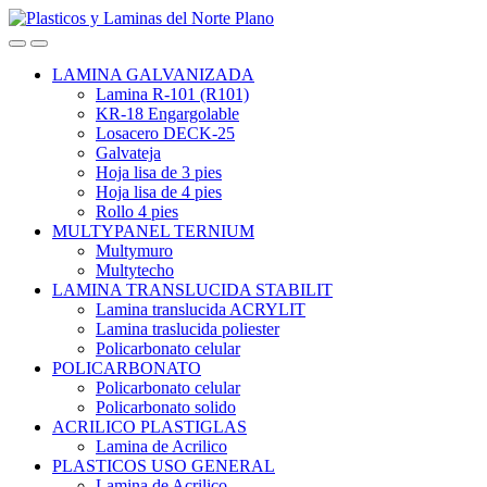
Skip
Skip
to
to
Open
Close
navigation
content
LAMINA GALVANIZADA
Lamina R-101 (R101)
KR-18 Engargolable
Losacero DECK-25
Galvateja
Hoja lisa de 3 pies
Hoja lisa de 4 pies
Rollo 4 pies
MULTYPANEL TERNIUM
Multymuro
Multytecho
LAMINA TRANSLUCIDA STABILIT
Lamina translucida ACRYLIT
Lamina traslucida poliester
Policarbonato celular
POLICARBONATO
Policarbonato celular
Policarbonato solido
ACRILICO PLASTIGLAS
Lamina de Acrilico
PLASTICOS USO GENERAL
Lamina de Acrilico