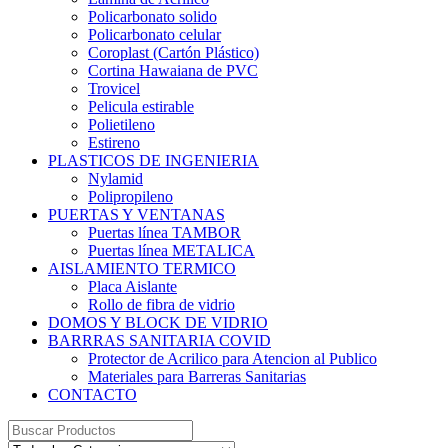
Policarbonato solido
Policarbonato celular
Coroplast (Cartón Plástico)
Cortina Hawaiana de PVC
Trovicel
Pelicula estirable
Polietileno
Estireno
PLASTICOS DE INGENIERIA
Nylamid
Polipropileno
PUERTAS Y VENTANAS
Puertas línea TAMBOR
Puertas línea METALICA
AISLAMIENTO TERMICO
Placa Aislante
Rollo de fibra de vidrio
DOMOS Y BLOCK DE VIDRIO
BARRRAS SANITARIA COVID
Protector de Acrilico para Atencion al Publico
Materiales para Barreras Sanitarias
CONTACTO
Search
for: