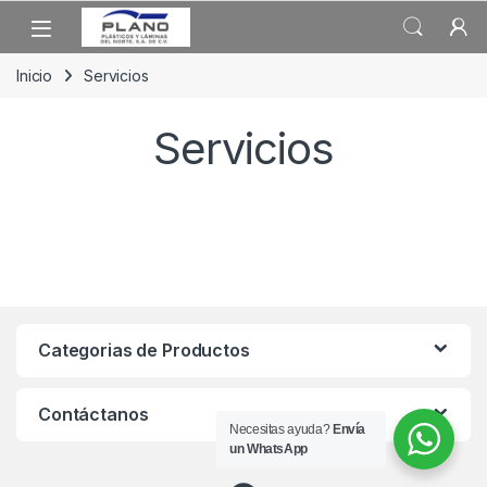
Skip to navigation
Skip to content
Open
Inicio
Servicios
Servicios
Categorias de Productos
Contáctanos
Necesitas ayuda?
Envía
un WhatsApp