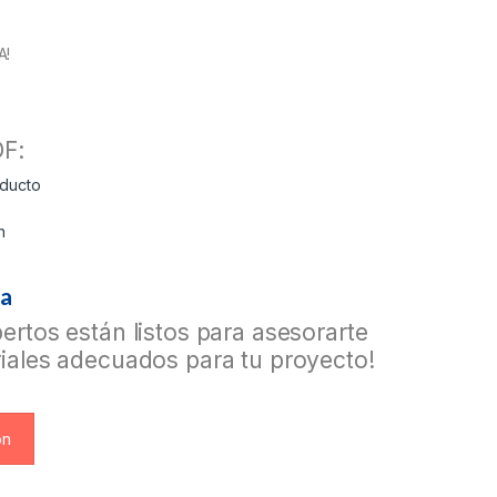
A!
F:
oducto
n
ea
ertos están listos para asesorarte
iales adecuados para tu proyecto!
ón