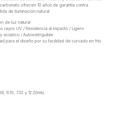
icarbonato ofrecen 10 años de garantía contra
dida de iluminación natural
ón de luz natural
os rayos UV / Resistencia al impacto / Ligero
 y acústico / Autoextinguible
idad para el diseño por su facilidad de curvado en frío
88, 6.10, 7.32 y 12.20mts