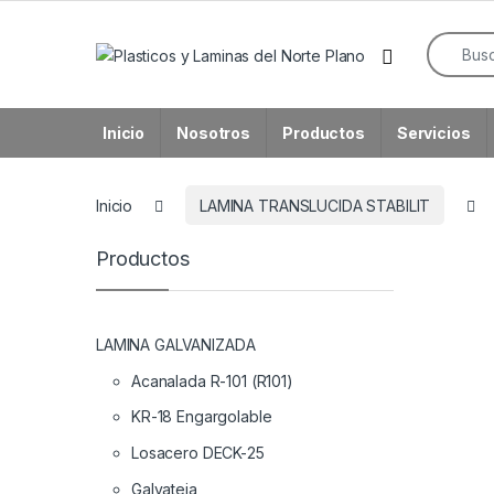
Skip to navigation
Skip to content
Search f
Open
Inicio
Nosotros
Productos
Servicios
Inicio
LAMINA TRANSLUCIDA STABILIT
Productos
LAMINA GALVANIZADA
Acanalada R-101 (R101)
KR-18 Engargolable
Losacero DECK-25
Galvateja