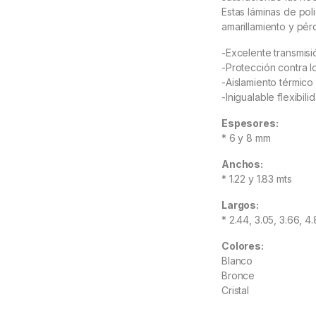
Estas láminas de pol
amarillamiento y pér
-Excelente transmisi
-Protección contra l
-Aislamiento térmico
-Inigualable flexibil
Espesores:
* 6 y 8 mm
Anchos:
* 1.22 y 1.83 mts
Largos:
* 2.44, 3.05, 3.66, 4.
Colores:
Blanco
Bronce
Cristal