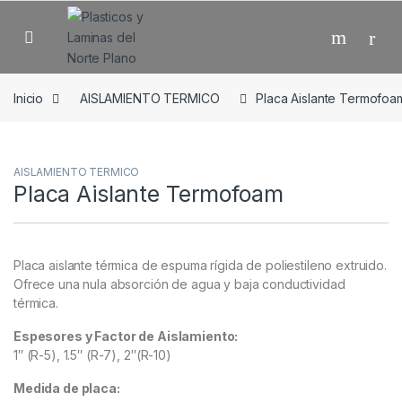
Skip to navigation
Skip to content
Open
Inicio
AISLAMIENTO TERMICO
Placa Aislante Termofoa
AISLAMIENTO TERMICO
Placa Aislante Termofoam
Placa aislante térmica de espuma rígida de poliestileno extruido.
Ofrece una nula absorción de agua y baja conductividad
térmica.
Espesores y Factor de Aislamiento:
1″ (R-5), 1.5″ (R-7), 2″(R-10)
Medida de placa: